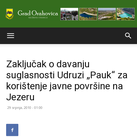
Službene
Zaključak o davanju
stranice
suglasnosti Udruzi „Pauk“ za
korištenje javne površine na
Grada
Jezeru
29 srpnja, 2010 - 01:00
Orahovice