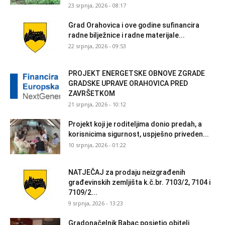
23 srpnja, 2026 - 08:17
Grad Orahovica i ove godine sufinancira
radne bilježnice i radne materijale...
22 srpnja, 2026 - 09:53
PROJEKT ENERGETSKE OBNOVE ZGRADE
GRADSKE UPRAVE ORAHOVICA PRED
ZAVRŠETKOM
21 srpnja, 2026 - 10:12
Projekt koji je roditeljima donio predah, a
korisnicima sigurnost, uspješno priveden...
10 srpnja, 2026 - 01:22
NATJEČAJ za prodaju neizgrađenih
građevinskih zemljišta k.č.br. 7103/2, 7104 i
7109/2...
9 srpnja, 2026 - 13:23
Gradonačelnik Babac posjetio obitelj