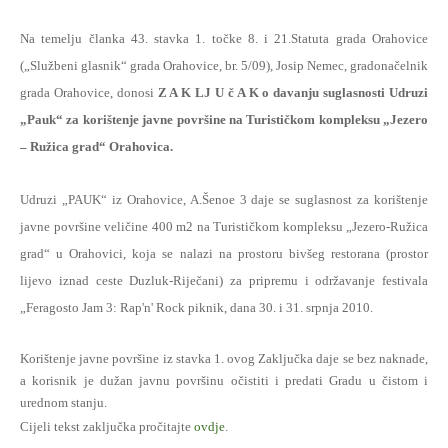
Na temelju članka 43. stavka 1. točke 8. i 21.Statuta grada Orahovice
(„Službeni glasnik“ grada Orahovice, br. 5/09), Josip Nemec, gradonačelnik
grada Orahovice, donosi
Z A K LJ U č A K o davanju suglasnosti Udruzi
„Pauk“ za korištenje javne površine na Turističkom kompleksu „Jezero
– Ružica grad“ Orahovica.
Udruzi „PAUK“ iz Orahovice, A.Šenoe 3 daje se suglasnost za korištenje
javne površine veličine 400 m2 na Turističkom kompleksu „Jezero-Ružica
grad“ u Orahovici, koja se nalazi na prostoru bivšeg restorana (prostor
lijevo iznad ceste Duzluk-Riječani) za pripremu i održavanje festivala
„Feragosto Jam 3: Rap'n' Rock piknik, dana 30. i 31. srpnja 2010.
Korištenje javne površine iz stavka 1. ovog Zaključka daje se bez naknade,
a korisnik je dužan javnu površinu očistiti i predati Gradu u čistom i
urednom stanju.
Cijeli tekst zaključka pročitajte
ovdje
.