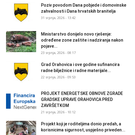
Poziv povodom Dana pobjede i domovinske
zahvalnosti i Dana hrvatskih branitelja
31 srpnja, 2026 - 13:42
Ministarstvo donijelo novo rješenje:
određene zone zaštite i nadziranja nakon
pojave...
23 srpnja, 2026 - 08:17
Grad Orahovica i ove godine sufinancira
radne bilježnice i radne materijale...
22 srpnja, 2026 - 09:53
PROJEKT ENERGETSKE OBNOVE ZGRADE
GRADSKE UPRAVE ORAHOVICA PRED
ZAVRŠETKOM
21 srpnja, 2026 - 10:12
Projekt koji je roditeljima donio predah, a
korisnicima sigurnost, uspješno priveden...