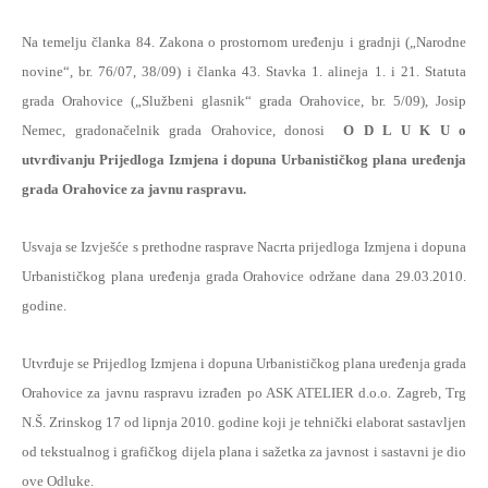
Na temelju članka 84. Zakona o prostornom uređenju i gradnji („Narodne
novine“, br. 76/07, 38/09) i članka 43. Stavka 1. alineja 1. i 21. Statuta
grada Orahovice („Službeni glasnik“ grada Orahovice, br. 5/09), Josip
Nemec, gradonačelnik grada Orahovice, donosi
O D L U K U o
utvrđivanju Prijedloga Izmjena i dopuna Urbanističkog plana uređenja
grada Orahovice za javnu raspravu.
Usvaja se Izvješće s prethodne rasprave Nacrta prijedloga Izmjena i dopuna
Urbanističkog plana uređenja grada Orahovice održane dana 29.03.2010.
godine.
Utvrđuje se Prijedlog Izmjena i dopuna Urbanističkog plana uređenja grada
Orahovice za javnu raspravu izrađen po ASK ATELIER d.o.o. Zagreb, Trg
N.Š. Zrinskog 17 od lipnja 2010. godine koji je tehnički elaborat sastavljen
od tekstualnog i grafičkog dijela plana i sažetka za javnost i sastavni je dio
ove Odluke.