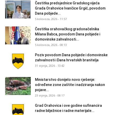
Čestitka predsjednice Gradskog vijeća
Grada Orahovice Ivančice Grgić, povodom
Dana pobjede...
5 kolovoza, 2026 - 11:57
Čestitka orahovačkog gradonačelnika
Milana Babca, povodom Dana pobjede i
domovinske zahvalnosti...
5 kolovoza, 2026 - 08:13
Poziv povodom Dana pobjede i domovinske
zahvalnosti i Dana hrvatskih branitelja
31 srpnja, 2026 - 13:42
Ministarstvo donijelo novo rješenje:
određene zone zaštite i nadziranja nakon
pojave...
23 srpnja, 2026 - 08:17
Grad Orahovica i ove godine sufinancira
radne bilježnice i radne materijale...