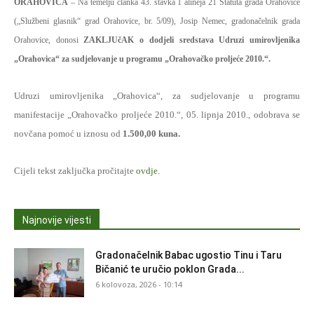
ORAHOVICA
– Na temelju članka 43. stavka 1 alineja 21 Statuta grada Orahovice
(„Službeni glasnik“ grad Orahovice, br. 5/09), Josip Nemec, gradonačelnik grada
Orahovice, donosi
ZAKLJUčAK o dodjeli sredstava Udruzi umirovljenika
„Orahovica“ za sudjelovanje u programu „Orahovačko proljeće 2010.“.
Udruzi umirovljenika „Orahovica“, za sudjelovanje u programu
manifestacije „Orahovačko proljeće 2010.“, 05. lipnja 2010., odobrava se
novčana pomoć u iznosu od
1.500,00 kuna.
Cijeli tekst zaključka pročitajte
ovdje
.
Najnovije vijesti
Gradonačelnik Babac ugostio Tinu i Taru
Bičanić te uručio poklon Grada...
6 kolovoza, 2026 - 10:14