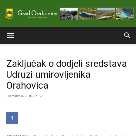
Službene
Zaključak o dodjeli sredstava
stranice
Udruzi umirovljenika
Orahovica
Grada
30 svibnja, 2010 - 21:28
Orahovice