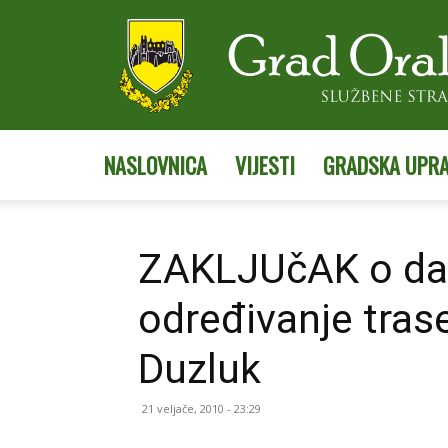
NASLOVNICA
VIJESTI
GRADSKA UPR
ZAKLJUčAK o dav
određivanje tras
Duzluk
21 veljače, 2010 - 23:29