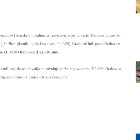
Grada
publike Hrvatske o mjerilima za razvrstavanje javnih cesta (Narodne novine, br.
Orahovice
e („Službeni glasnik“ grada Orahovice, br. 5/09), Gradonačelnik grada Orahovice,
e ŽC 4030 Orahovica (D2) – Duzluk.
se
mišljenje da se prihvatljivom utvrđuje pružanje pravca trase ŽC 4030 Orahovica
alja Zvonimira – I. đanića – Kralja Zvonimira.