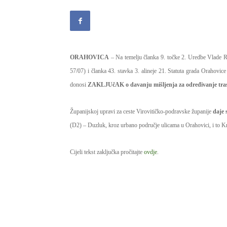
ORAHOVICA
– Na temelju članka 9. točke 2. Uredbe Vlade Re
57/07) i članka 43. stavka 3. alineje 21. Statuta grada Orahovic
donosi
ZAKLJUčAK o davanju mišljenja za određivanje tras
Županijskoj upravi za ceste Virovitičko-podravske županije
daje 
(D2) – Duzluk, kroz urbano područje ulicama u Orahovici, i to Kr
Cijeli tekst zaključka pročitajte
ovdje
.