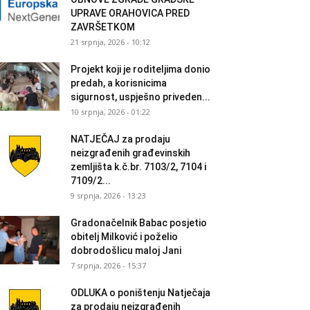
UPRAVE ORAHOVICA PRED
ZAVRŠETKOM
21 srpnja, 2026 - 10:12
Projekt koji je roditeljima donio
predah, a korisnicima
sigurnost, uspješno priveden...
10 srpnja, 2026 - 01:22
NATJEČAJ za prodaju
neizgrađenih građevinskih
zemljišta k.č.br. 7103/2, 7104 i
7109/2...
9 srpnja, 2026 - 13:23
Gradonačelnik Babac posjetio
obitelj Milković i poželio
dobrodošlicu maloj Jani
7 srpnja, 2026 - 15:37
ODLUKA o poništenju Natječaja
za prodaju neizgrađenih