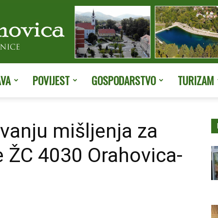
AVA
POVIJEST
GOSPODARSTVO
TURIZAM
Službene
anju mišljenja za
e ŽC 4030 Orahovica-
stranice