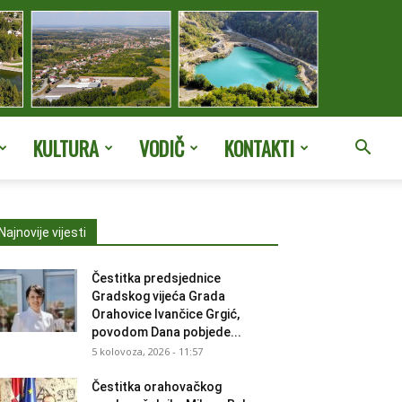
KULTURA
VODIČ
KONTAKTI
Najnovije vijesti
Čestitka predsjednice
Gradskog vijeća Grada
Orahovice Ivančice Grgić,
povodom Dana pobjede...
5 kolovoza, 2026 - 11:57
Čestitka orahovačkog