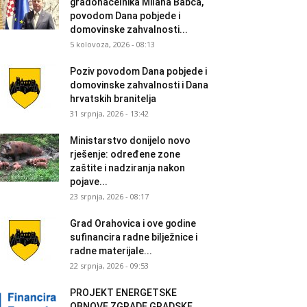
gradonačelnika Milana Babca,
povodom Dana pobjede i
domovinske zahvalnosti...
5 kolovoza, 2026 - 08:13
Poziv povodom Dana pobjede i
domovinske zahvalnosti i Dana
hrvatskih branitelja
31 srpnja, 2026 - 13:42
Ministarstvo donijelo novo
rješenje: određene zone
zaštite i nadziranja nakon
pojave...
23 srpnja, 2026 - 08:17
Grad Orahovica i ove godine
sufinancira radne bilježnice i
radne materijale...
22 srpnja, 2026 - 09:53
PROJEKT ENERGETSKE
OBNOVE ZGRADE GRADSKE