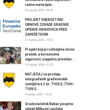
radne materijale...
22 srpnja, 2026 - 09:53
PROJEKT ENERGETSKE
OBNOVE ZGRADE GRADSKE
UPRAVE ORAHOVICA PRED
ZAVRŠETKOM
21 srpnja, 2026 - 10:12
Projekt koji je roditeljima donio
predah, a korisnicima
sigurnost, uspješno priveden...
10 srpnja, 2026 - 01:22
NATJEČAJ za prodaju
neizgrađenih građevinskih
zemljišta k.č.br. 7103/2, 7104 i
7109/2...
9 srpnja, 2026 - 13:23
Gradonačelnik Babac posjetio
obitelj Milković i poželio