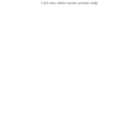
C
ijeli tekst odluke možete pročitati
ovdje
.