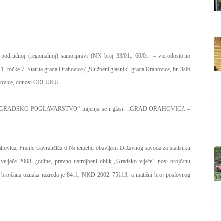
Grada
 područnoj (regionalnoj) samoupravi (NN broj 33/01., 60/01. – vjerodostojno
Orahovice
a 1. točke 7. Statuta grada Orahovice („Službeni glasnik“ grada Orahovice, br. 3/06
Orahovice, donosi ODLUKU.
 GRADSKO POGLAVARSTVO“ mijenja se i glasi:
„GRAD ORAHOVICA –
ahovica, Franje Gavrančića 6.
Na temelju obavijesti Državnog zavoda za statistiku
jače 2008. godine, pravno ustrojbeni oblik „Gradsko vijeće“ nosi brojčanu
e“, brojčana oznaka razreda je 8411, NKD 2002: 75113, a matični broj poslovnog