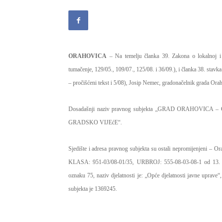
ORAHOVICA
–
Na temelju članka 39. Zakona o lokalnoj i
tumačenje, 129/05., 109/07., 125/08. i 36/09.), i članka 38. stavk
– pročišćeni tekst i 5/08), Josip Nemec, gradonačelnik grada 
Dosadašnji naziv pravnog subjekta „GRAD ORAHOVICA –
GRADSKO VIJEćE“.
Sjedište i adresa pravnog subjekta su ostali nepromijenjeni – Or
KLASA: 951-03/08-01/35, URBROJ: 555-08-03-08-1 od 13. vel
oznaku 75, naziv djelatnosti je: „Opće djelatnosti javne uprav
subjekta je 1369245.