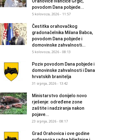
Orahovice Ivančice Grgić,
povodom Dana pobjede...
5 kolovoza, 2026 - 11:57
Čestitka orahovačkog
gradonačelnika Milana Babca,
povodom Dana pobjede i
domovinske zahvalnosti...
5 kolovoza, 2026 - 08:13
Poziv povodom Dana pobjede i
domovinske zahvalnosti i Dana
hrvatskih branitelja
31 srpnja, 2026 - 13:42
Ministarstvo donijelo novo
rješenje: određene zone
zaštite i nadziranja nakon
pojave...
23 srpnja, 2026 - 08:17
Grad Orahovica i ove godine
sufinancira radne bilježnice i