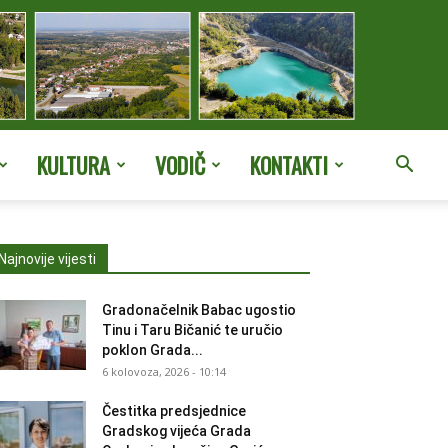
KULTURA
VODIČ
KONTAKTI
Najnovije vijesti
Gradonačelnik Babac ugostio
Tinu i Taru Bičanić te uručio
poklon Grada...
6 kolovoza, 2026 - 10:14
Čestitka predsjednice
Gradskog vijeća Grada